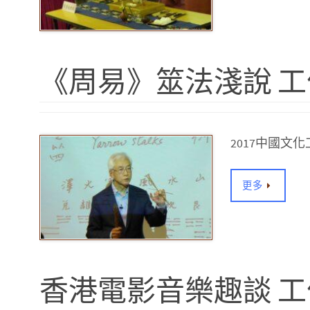
《周易》筮法淺說 
2017中國
更多
香港電影音樂趣談 