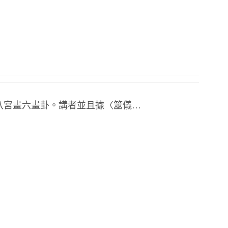
分八宮畫六畫卦。講者並且據〈筮儀…