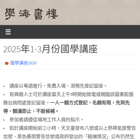
Skip
to
content
Home
國學講座
國學講座2026
2025年1-3月份國學講座
2025年1-3月份國學講座
國學講座2026
• 講座以粵語進行，免費入場，須預先登記留座。
• 有興趣人士可於講座當天上午9時開始致電或親臨該圖書館服
務台詢問處登記留座。
一人一額方式登記，名額有限，先到先
得，額滿即止，不設候補。
• 參加者請遵從場地工作人員的指示。
• 如於講座開始前三小時，天文臺發布八號或以上熱帶氣旋警告
信號、黑色暴雨警告信號或政府發出的「極端情況」公布仍然生