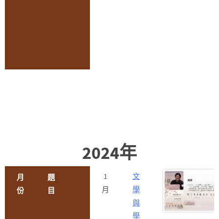
2024年
1
文
月
題
月
學
份
目
與
學