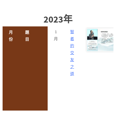
2023年
1
智
月
題
月
者
份
目
的
交
友
之
道