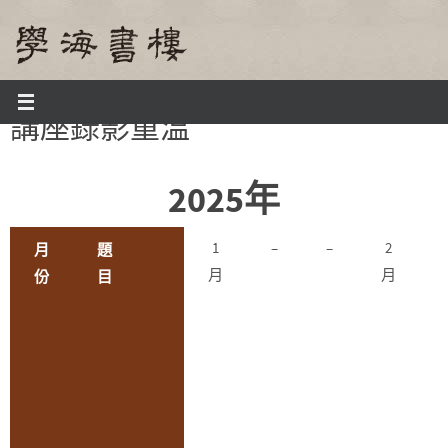
Skip
to
content
Home
講座錄影重溫
講座錄影重溫
2025年
1
–
–
2
月
題
月
月
份
目