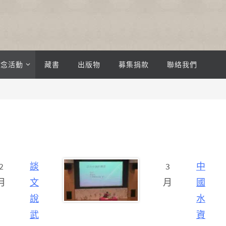
紀念活動
藏書
出版物
募集捐款
聯絡我們
2
談
3
中
月
文
月
國
說
水
武
資