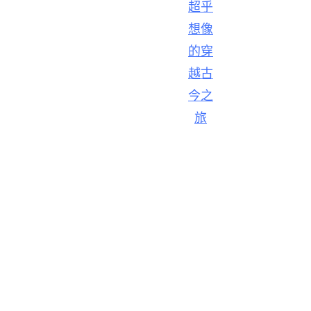
超乎
想像
的穿
越古
今之
旅