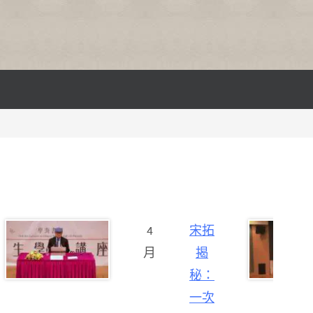
4
宋拓
月
揭
秘：
一次