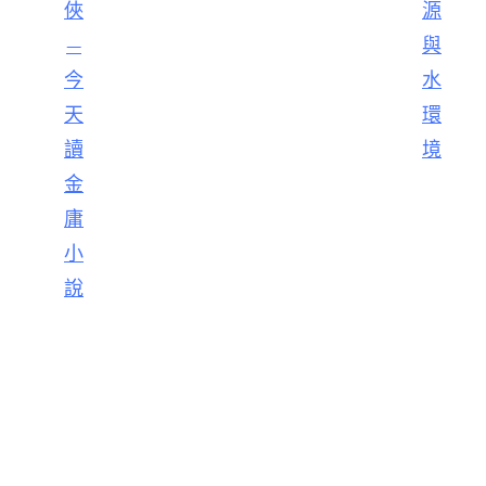
俠
源
—
與
今
水
天
環
讀
境
金
庸
小
說