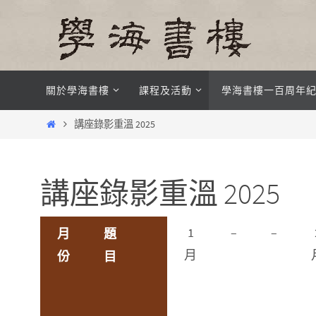
Skip
to
content
Skip
關於學海書樓
課程及活動
學海書樓一百周年
to
content
Home
講座錄影重溫 2025
講座錄影重溫 2025
1
–
–
月
題
月
份
目