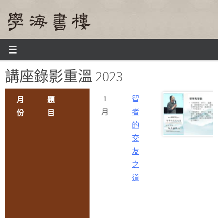
Skip
to
content
Home
講座錄影重溫 2023
講座錄影重溫 2023
1
智
月
題
月
者
份
目
的
交
友
之
道