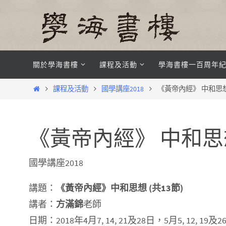
Skip
to
content
Skip
關於學海書樓
課程及活動
學海書樓一百周年
to
content
Home
課程及活動
國學講座2018
《黃帝內經》 中和思
《黃帝內經》 中和思
國學講座2018
講題：
《黃帝內經》中和思想 (共13節)
講者：
方滿錦
老師
日期：2018年4月7, 14, 21及28日，5月5, 12, 19及26