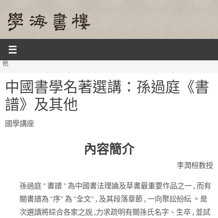
Skip
to
content
Home
課程及活動
國學講座2016
中國書學名著選講：孫過庭《書譜》及其
他
中國書學名著選講：孫過庭《書
譜》及其他
國學講座
內容簡介
李潤桓教授
孫過庭 ” 書譜 ” 為中國書法理論及草書最重要作品之一 , 而有
關書譜為 “序” 為 “全文” , 及其段落章節 , 一向聚訟紛紜 。是
次選讀將綜合各家之說 ,力求疏明有關孫氏名字、生卒 , 並試