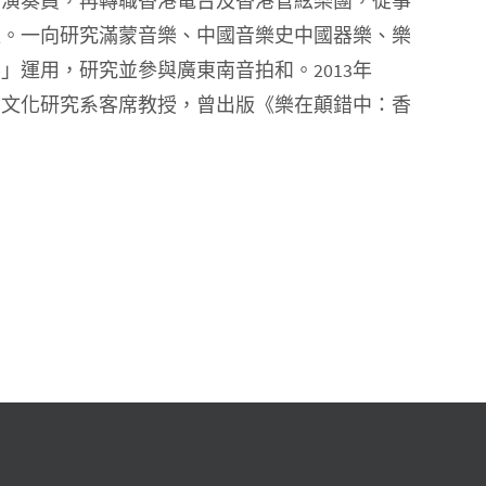
胡演奏員，再轉職香港電台及香港管絃樂團，從事
學位。一向研究滿蒙音樂、中國音樂史中國器樂、樂
運用，研究並參與廣東南音拍和。2013年
學文化研究系客席教授，曾出版《樂在顛錯中：香