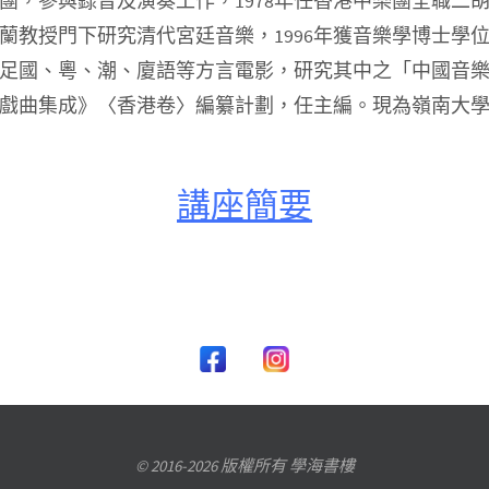
團，參與錄音及演奏工作，1978年任香港中樂團全職二
如蘭教授門下研究清代宮廷音樂，1996年獲音樂學博士
足國、粵、潮、廈語等方言電影，研究其中之「中國音樂」
戲曲集成》〈香港卷〉編纂計劃，任主編。現為嶺南大
講座簡要
© 2016-2026 版權所有 學海書樓