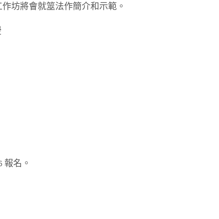
工作坊將會就筮法作簡介和示範。
授
6 報名。