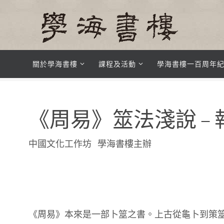
Skip
to
content
Skip
關於學海書樓
課程及活動
學海書樓一百周年
to
Home
課程及活動
中國文化講座系列
工作坊時間表 201
content
《周易》筮法淺說 –
中國文化工作坊 學海書樓主辦
《周易》本來是一部卜筮之書。上古從龜卜到策