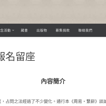
紀念活動
藏書
出版物
募集捐款
聯絡我們
7
《周易》筮法淺說 – 報名留座
 報名留座
內容簡介
筮，占問之法經過了不少變化。通行本《周易・繫辭》談