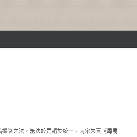
論揲箸之法，筮法於是趨於統一。南宋朱熹《周易