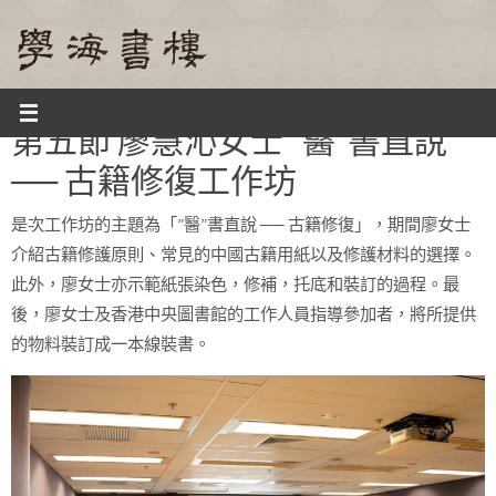
Skip
to
content
Home
第五節 廖慧沁女士 “醫”書直說 ── 古籍修復工作坊
第五節 廖慧沁女士 “醫”書直說
── 古籍修復工作坊
是次工作坊的主題為「”醫”書直說 ── 古籍修復」，期間廖女士
介紹古籍修護原則、常見的中國古籍用紙以及修護材料的選擇。
此外，廖女士亦示範紙張染色，修補，托底和裝訂的過程。最
後，廖女士及香港中央圖書館的工作人員指導參加者，將所提供
的物料裝訂成一本線裝書。