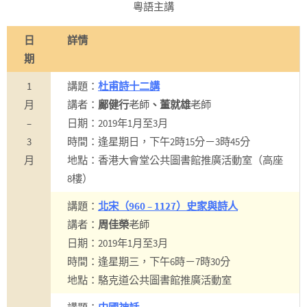
粵語主講
日
詳情
期
1
講題：
杜甫詩十二講
月
講者：
鄺健行
老師
、董就雄
老師
–
日期：2019年1月至3月
3
時間：逢星期日，下午2時15分－3時45分
月
地點：香港大會堂公共圖書館推廣活動室（高座
8樓）
講題：
北宋（960 – 1127）史家與詩人
講者：
周佳榮
老師
日期：2019年1月至3月
時間：逢星期三，下午6時－7時30分
地點：駱克道公共圖書館推廣活動室