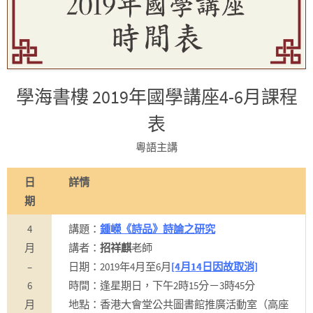
學海書樓 2019年國學講座4-6月課程
表
粵語主講
日
詳情
期
4
講題：
鍾嶸《詩品》詩論之研究
月
講者：
招祥麒
老師
–
日期：2019年4月至6月
[4月14日因故取消]
6
時間：逢星期日，下午2時15分－3時45分
月
地點：香港大會堂公共圖書館推廣活動室（高座