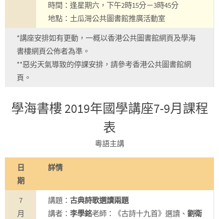
時間：逢星期六，下午2時15分－3時45分
地點：土瓜灣公共圖書館推廣活動室
*講座安排如有更動，一概以香港公共圖書館網頁及學海
書樓網頁公佈者為準。
**惡劣天氣導致的停課安排，請參考香港公共圖書館網
頁。
學海書樓 2019年國學講座7-9月課程
表
粵語主講
日
詳情
期
7
講題：
古典詩歌選讀兩題
月
講者：
李學銘
老師：《古詩十九首》選讀、
劉衛