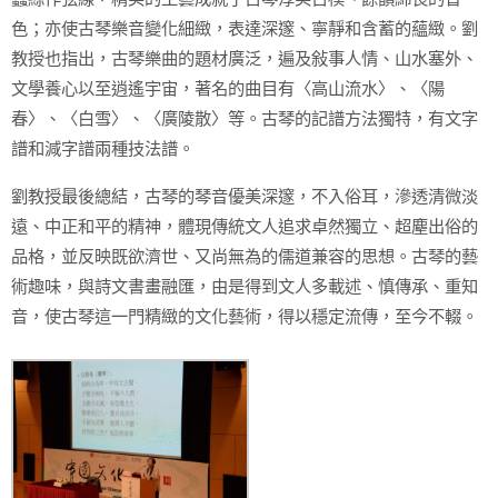
色；亦使古琴樂音變化細緻，表達深邃、寧靜和含蓄的蘊緻。劉
教授也指出，古琴樂曲的題材廣泛，遍及敍事人情、山水塞外、
文學養心以至逍遙宇宙，著名的曲目有〈高山流水〉、〈陽
春〉、〈白雪〉、〈廣陵散〉等。古琴的記譜方法獨特，有文字
譜和減字譜兩種技法譜。
劉教授最後總結，古琴的琴音優美深邃，不入俗耳，滲透清微淡
遠、中正和平的精神，體現傳統文人追求卓然獨立、超塵出俗的
品格，並反映既欲濟世、又尚無為的儒道兼容的思想。古琴的藝
術趣味，與詩文書畫融匯，由是得到文人多載述、慎傳承、重知
音，使古琴這一門精緻的文化藝術，得以穩定流傳，至今不輟。