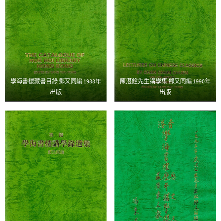
學海書樓藏書目錄 鄧又同編 1988年
陳湛銓先生講學集 鄧又同編 1990年
出版
出版