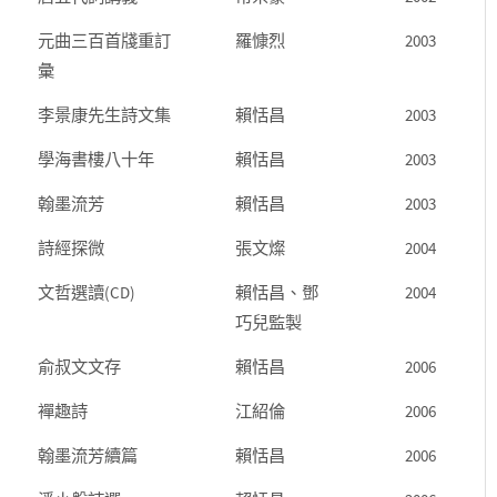
元曲三百首牋重訂
羅慷烈
2003
彙
李景康先生詩文集
賴恬昌
2003
學海書樓八十年
賴恬昌
2003
翰墨流芳
賴恬昌
2003
詩經探微
張文燦
2004
文哲選讀(CD)
賴恬昌、鄧
2004
巧兒監製
俞叔文文存
賴恬昌
2006
襌趣詩
江紹倫
2006
翰墨流芳續篇
賴恬昌
2006