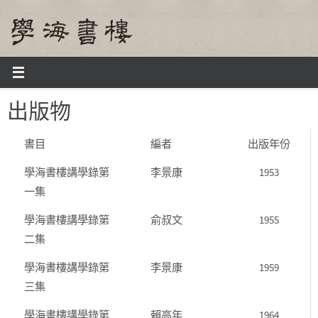
Skip
to
content
Home
出版物
出版物
書目
編者
出版年份
學海書樓講學錄第
李景康
1953
一集
學海書樓講學錄第
俞叔文
1955
二集
學海書樓講學錄第
李景康
1959
三集
學海書樓講學錄第
賴高年
1964