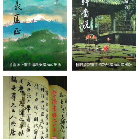
音義匡正書面潘新安編2007出版
國粹圖說書面鄧巧兒編2007年出版