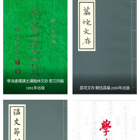
學海書樓講主講翰林文鈔 鄧又同編
1991年出版
荔垞文存 賴恬昌編 2000年出版