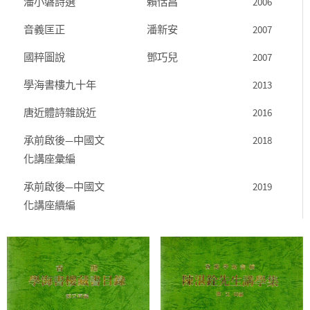
潘小磐詩選
賴恬昌
2006
音義匡正
潘新安
2007
國粹圖說
鄧巧兒
2007
學海書樓九十年
2013
唐近體詩雜說近
2016
承前啟後—中國文
2018
化講座彙編
承前啟後—中國文
2019
化講座續編