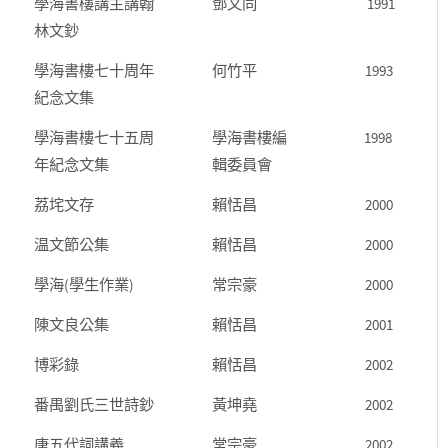
學海書樓講主講翰
鄧又同
1991
林文鈔
學海書樓七十周年
何竹平
1993
紀念文集
學海書樓七十五周
學海書樓編
1998
年紀念文集
輯委員會
荔垞文存
賴恬昌
2000
温文節公集
賴恬昌
2000
學海(學生作業)
常宗豪
2000
陳文良公集
賴恬昌
2001
博彩錄
賴恬昌
2002
番禺劉氏三世詩鈔
黃坤堯
2002
唐五代詞講義
常宗豪
2002