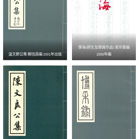
學海(師生及學員作品) 常宗豪編
温文節公集 賴恬昌編 2001年出版
2000年編