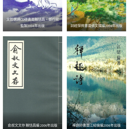
文哲選讀CD碟書面賴恬昌、鄧巧兒
監製2004年出版
詩經探微書面張文燦編2004年出版
俞叔文文存 賴恬昌編 2006年出版
襌趣詩書面江紹倫編2006年出版