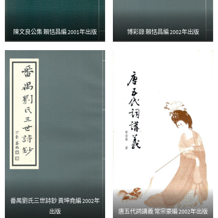
陳文良公集 賴恬昌編 2001年出版
博彩錄 賴恬昌編 2002年出版
番禺劉氏三世詩鈔 黃坤堯編 2002年
出版
唐五代詞講義 常宗豪編 2002年出版