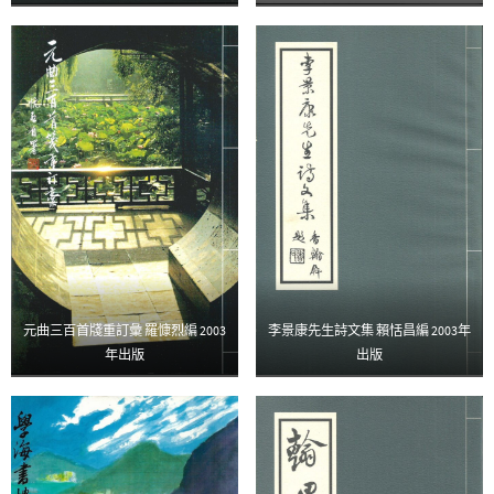
元曲三百首牋重訂彙 羅慷烈編 2003
李景康先生詩文集 賴恬昌編 2003年
年出版
出版