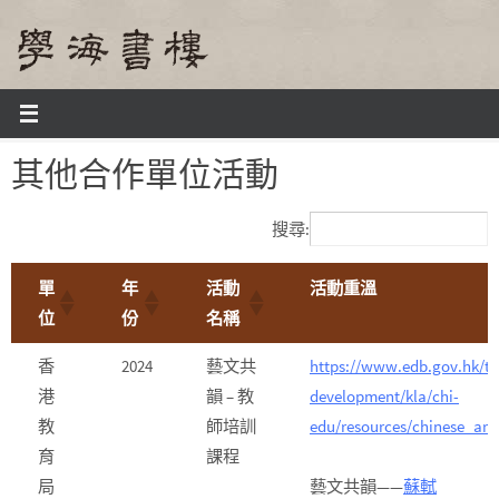
Skip
to
content
Home
其他合作單位活動
其他合作單位活動
搜尋:
單
年
活動
活動重溫
位
份
名稱
香
2024
藝文共
https://www.edb.gov.hk/tc
港
韻 – 教
development/kla/chi-
教
師培訓
edu/resources/chinese_art_
育
課程
局
藝文共韻——
蘇軾