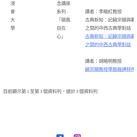
浸
念講座
會
系列 -
講者：李曉紅教授
大
「頤風
古典新知：記饒宗頤與戴
學
自在
之間的中西古典學對話
心」
古典新知：記饒宗頤與戴
之間的中西古典學對話
講者：胡曉明教授
饒宗頤教授學藝融通特色
目前顯示第 1 至第 3 個資料列，總計 3 個資料列