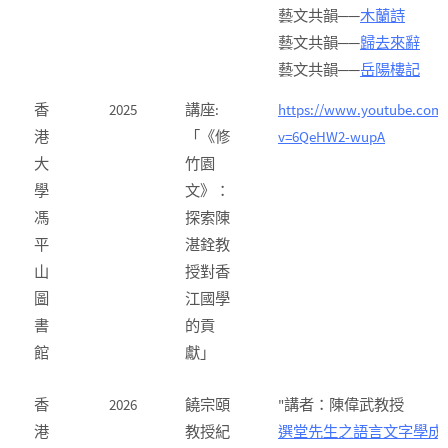
藝文共韻──
木蘭詩
藝文共韻──
歸去來辭
藝文共韻──
岳陽樓記
香
2025
講座:
https://www.youtube.com
港
「《修
v=6QeHW2-wupA
大
竹園
學
文》：
馮
探索陳
平
湛銓教
山
授對香
圖
江國學
書
的貢
館
獻」
香
2026
饒宗頤
"講者：陳偉武教授
港
教授紀
選堂先生之語言文字學成