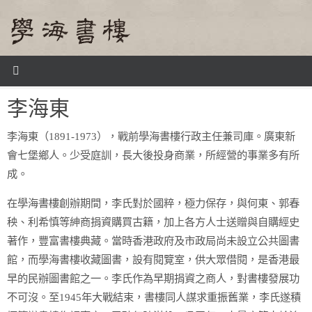
Skip
to
content
Home
李海東
李海東
李海東（1891-1973），戰前學海書樓行政主任兼司庫。廣東新
會七堡鄉人。少受庭訓，長大後投身商業，所經營的事業多有所
成。
在學海書樓創辦期間，李氏對於國粹，極力保存，與何東、郭春
秧、利希慎等紳商捐資購買古籍，加上各方人士送贈與自購經史
著作，豐富書樓典藏。當時香港政府及市政局尚未設立公共圖書
館，而學海書樓收藏圖書，設有閱覽室，供大眾借閱，是香港最
早的民辦圖書館之一。李氏作為早期捐資之商人，對書樓發展功
不可沒。至1945年大戰結束，書樓同人謀求重振舊業，李氏遂積