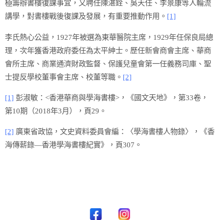
極籌辦書樓復課事宜，又聘任陳湛銓、吳天任、李景康等人輪流
講學，對書樓戰後復課及發展，有重要推動作用。
[1]
李氏熱心公益，1927年被選為東華醫院主席，1929年任保良局總
理，次年獲香港政​​府委任為太平紳士。歷任新會商會主席、華商
會所主席、商業通濟財政監督、保護兒童會第一任義務司庫、聖
士提反學校董事會主席、校董等職。
[2]
[1]
彭淑敏：<香港華商與學海書樓>，《國文天地》，第33卷，
第10期（2018年3月），頁29。
[2]
廣東省政協，文史資料委員會編：〈學海書樓人物錄〉，《香
海傳薪錄—香港學海書樓紀實》，頁307。