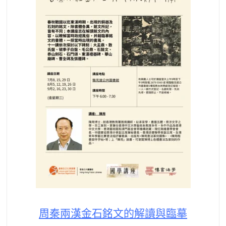
周秦兩漢金石銘文的解讀與臨摹