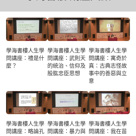
學海書樓人生學
學海書樓人生學
學海書樓人生學
問講座：禮是什
問講座：武則天
問講座：寓奇於
麼？
的統治、信仰及
真：古典志怪故
股肱忠臣思想
事中的善惡與立
意
學海書樓人生學
學海書樓人生學
學海書樓人生學
問講座：略論孔
問講座：暴力與
問講座：我在苗